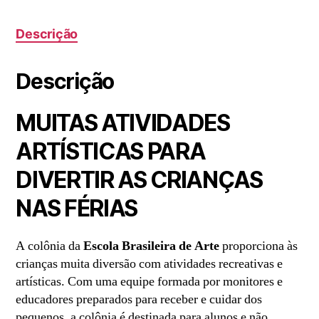
-
Nova
Suíça
Descrição
-
Belo
Horizonte
Descrição
quantidade
MUITAS ATIVIDADES
ARTÍSTICAS PARA
DIVERTIR AS CRIANÇAS
NAS FÉRIAS
A colônia da
Escola Brasileira de Arte
proporciona às
crianças muita diversão com atividades recreativas e
artísticas. Com uma equipe formada por monitores e
educadores preparados para receber e cuidar dos
pequenos, a colônia é destinada para alunos e não