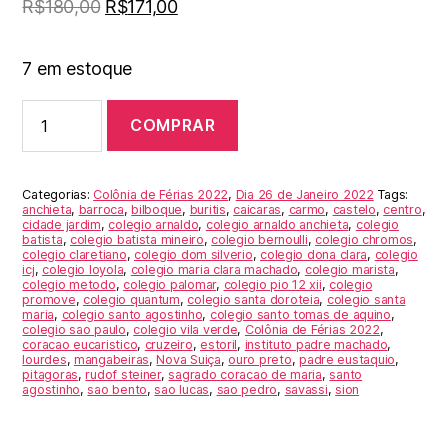
R$
180,00
R$
171,00
7 em estoque
Colônia
COMPRAR
de
Férias
2022
-
Categorias:
Colônia de Férias 2022
,
Dia 26 de Janeiro 2022
Tags:
Desconto
anchieta
,
barroca
,
bilboque
,
buritis
,
caicaras
,
carmo
,
castelo
,
centro
,
cidade jardim
,
colegio arnaldo
,
colegio arnaldo anchieta
,
colegio
para
batista
,
colegio batista mineiro
,
colegio bernoulli
,
colegio chromos
,
2
colegio claretiano
,
colegio dom silverio
,
colegio dona clara
,
colegio
irmãos
icj
,
colegio loyola
,
colegio maria clara machado
,
colegio marista
,
colegio metodo
,
colegio palomar
,
colegio pio 12 xii
,
colegio
-
promove
,
colegio quantum
,
colegio santa doroteia
,
colegio santa
Uma
maria
,
colegio santo agostinho
,
colegio santo tomas de aquino
,
Diária
colegio sao paulo
,
colegio vila verde
,
Colônia de Férias 2022
,
coracao eucaristico
,
cruzeiro
,
estoril
,
instituto padre machado
,
para
lourdes
,
mangabeiras
,
Nova Suiça
,
ouro preto
,
padre eustaquio
,
26
pitagoras
,
rudof steiner
,
sagrado coracao de maria
,
santo
de
agostinho
,
sao bento
,
sao lucas
,
sao pedro
,
savassi
,
sion
Janeiro
2022